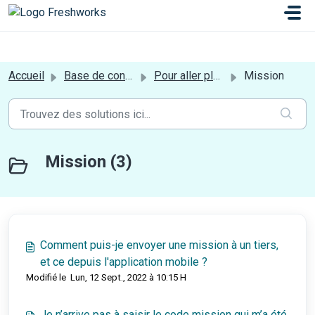
Passer au contenu principal
a[href*='login'] {display:none;}
Accueil
Base de connaissances
Pour aller plus loin
Mission
Mission (3)
Comment puis-je envoyer une mission à un tiers,
et ce depuis l'application mobile ?
Modifié le Lun, 12 Sept., 2022 à 10:15 H
Je n’arrive pas à saisir le code mission qui m’a été