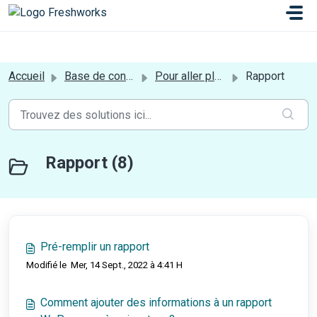
Passer au contenu principal
a[href*='login'] {display:none;}
Accueil
Base de connaissances
Pour aller plus loin
Rapport
Rapport (8)
Pré-remplir un rapport
Modifié le Mer, 14 Sept., 2022 à 4:41 H
Comment ajouter des informations à un rapport