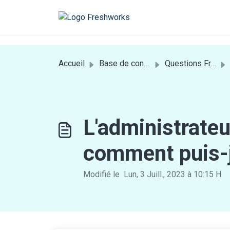
Passer au contenu principal
a[href*='login'] {display:none;}
Accueil
Base de connaissances
Questions Fréquentes
L'administrateu
comment puis-j
Modifié le Lun, 3 Juill., 2023 à 10:15 H