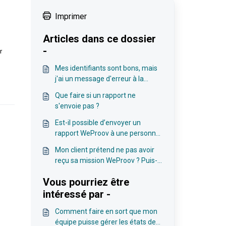
Imprimer
Articles dans ce dossier
-
r
Mes identifiants sont bons, mais
j'ai un message d'erreur à la
connexion, que faire ?
Que faire si un rapport ne
s'envoie pas ?
Est-il possible d’envoyer un
rapport WeProov à une personne
ne possédant pas de compte
Mon client prétend ne pas avoir
WeProov ?
reçu sa mission WeProov ? Puis-
je lui renvoyer ?
Vous pourriez être
intéressé par -
Comment faire en sort que mon
équipe puisse gérer les états des