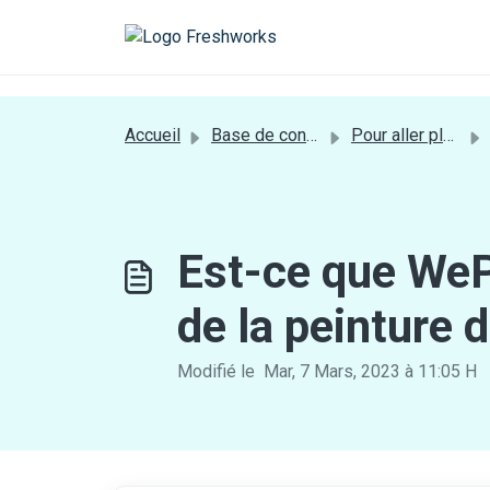
Passer au contenu principal
a[href*='login'] {display:none;}
Accueil
Base de connaissances
Pour aller plus loin
Est-ce que WePr
de la peinture 
Modifié le Mar, 7 Mars, 2023 à 11:05 H