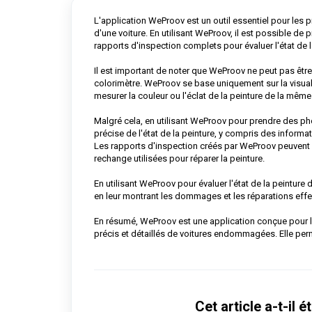
L'application WeProov est un outil essentiel pour les p
d'une voiture. En utilisant WeProov, il est possible de 
rapports d'inspection complets pour évaluer l'état de l
Il est important de noter que WeProov ne peut pas être u
colorimètre. WeProov se base uniquement sur la visuali
mesurer la couleur ou l'éclat de la peinture de la mêm
Malgré cela, en utilisant WeProov pour prendre des pho
précise de l'état de la peinture, y compris des informa
Les rapports d'inspection créés par WeProov peuvent é
rechange utilisées pour réparer la peinture.
En utilisant WeProov pour évaluer l'état de la peinture
en leur montrant les dommages et les réparations effec
En résumé, WeProov est une application conçue pour le
précis et détaillés de voitures endommagées. Elle perm
Cet article a-t-il ét