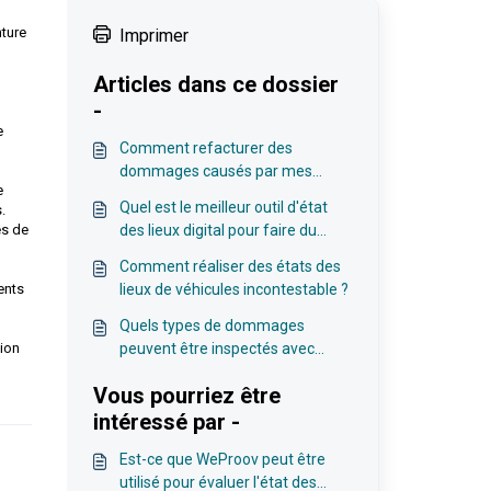
nture
Imprimer
Articles dans ce dossier
-
e
Comment refacturer des
dommages causés par mes
e
clients lors d’une location de
Quel est le meilleur outil d'état
.
véhicule grâce à WeProov ?
es de
des lieux digital pour faire du
convoyage?
Comment réaliser des états des
ents
lieux de véhicules incontestable ?
Quels types de dommages
tion
peuvent être inspectés avec
l'application WeProov ?
Vous pourriez être
intéressé par -
Est-ce que WeProov peut être
utilisé pour évaluer l'état des